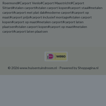
Roermond#Carport Venlo#Carport Maastricht#Carport
Sittard#stalen carport#stalen carport kopen#carport staal#metalen
carport#carport met plat dak#moderne carport#carport op
maat#carport prijs#carport inclusief montage#stalen carport
kopen#carport op maat#metalen carport#carport laten
plaatsen#stalen carport kopen#carport op maat#metalen
carport#carport laten plaatsen
© 2026 www.huisentuindroom.nl - Powered by Shoppagina.nl