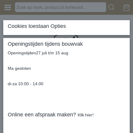
Inloggen
Registreren
Cookies toestaan Opties
Openingstijden tijdens bouwvak
Openingstijden27 juli t/m 15 aug
Home
› stalen-carports-Limburg
Ma gesloten
di-za 10:00 - 14:00
Stalen Carport op Maat –
Onderhoudsarm, Duurzaam en
Online een afspraak maken?
Klik hier!
Volledig Naar Wens Samen te