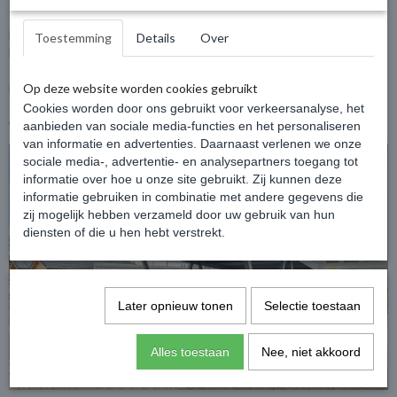
Stellen
Bent u op zoek naar een hoogwaardige stalen carport op maat? Bij
Toestemming
Details
Over
Huis en Tuindroom ontwerpen en leveren wij onderhoudsarme
stalen carports die perfect aansluiten bij uw woning, bedrijfspand of
Ervaar de kwaliteit van Lugarde in onze showroom.
buitenruimte. Dankzij onze geavanceerde online configurator stelt u
Op deze website worden cookies gebruikt
eenvoudig zelf uw ideale carport samen, volledig afgestemd op uw
Cookies worden door ons gebruikt voor verkeersanalyse, het
wensen en afmetingen.
Uw maatwerk Lugarde project live in de showroom laten
aanbieden van sociale media-functies en het personaliseren
configureren op een groot braviascherm? dat kan!
van informatie en advertenties. Daarnaast verlenen we onze
sociale media-, advertentie- en analysepartners toegang tot
informatie over hoe u onze site gebruikt. Zij kunnen deze
Onze showroom is open van:
informatie gebruiken in combinatie met andere gegevens die
zij mogelijk hebben verzameld door uw gebruik van hun
diensten of die u hen hebt verstrekt.
di - vr 10:00 - 18:00
za 10:00 - 17:00
Later opnieuw tonen
Selectie toestaan
of op afspraak
Alles toestaan
Nee, niet akkoord
Boek hier online makkelijk uw vrijblijvende afspraak in!