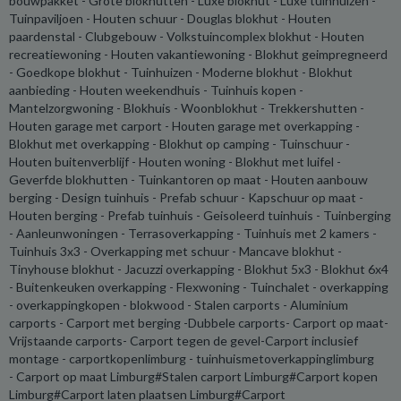
bouwpakket - Grote blokhutten - Luxe blokhut - Luxe tuinhuizen -
Tuinpaviljoen - Houten schuur - Douglas blokhut - Houten
paardenstal - Clubgebouw - Volkstuincomplex blokhut - Houten
recreatiewoning - Houten vakantiewoning - Blokhut geimpregneerd
- Goedkope blokhut - Tuinhuizen - Moderne blokhut - Blokhut
aanbieding - Houten weekendhuis - Tuinhuis kopen -
Mantelzorgwoning - Blokhuis - Woonblokhut - Trekkershutten -
Houten garage met carport - Houten garage met overkapping -
Blokhut met overkapping - Blokhut op camping - Tuinschuur -
Houten buitenverblijf - Houten woning - Blokhut met luifel -
Geverfde blokhutten - Tuinkantoren op maat - Houten aanbouw
berging - Design tuinhuis - Prefab schuur - Kapschuur op maat -
Houten berging - Prefab tuinhuis - Geisoleerd tuinhuis - Tuinberging
- Aanleunwoningen - Terrasoverkapping - Tuinhuis met 2 kamers -
Tuinhuis 3x3 - Overkapping met schuur - Mancave blokhut -
Tinyhouse blokhut - Jacuzzi overkapping - Blokhut 5x3 - Blokhut 6x4
- Buitenkeuken overkapping - Flexwoning - Tuinchalet - overkapping
- overkappingkopen - blokwood - Stalen carports - Aluminium
carports - Carport met berging -Dubbele carports- Carport op maat-
Vrijstaande carports- Carport tegen de gevel-Carport inclusief
montage - carportkopenlimburg - tuinhuismetoverkappinglimburg
- Carport op maat Limburg#Stalen carport Limburg#Carport kopen
Limburg#Carport laten plaatsen Limburg#Carport