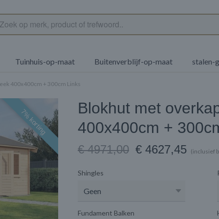
Tuinhuis-op-maat
Buitenverblijf-op-maat
stalen-
beek 400x400cm + 300cm Links
Blokhut met overka
7% korting
400x400cm + 300cm
€ 4971,00
€ 4627,45
(inclusief
Shingles
Fundament Balken