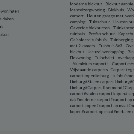
Moderne blokhut - Blokhut aanbie
Mantelzorgwoning - Blokhuis - W
ewoningen
carport - Houten garage met over
e daken
camping - Tuinschuur - Houten buit
rk
Geverfde blokhutten - Tuinkantor
tuinhuis - Prefab schuur - Kapschu
daken
Geisoleerd tuinhuis - Tuinberging
met 2 kamers - Tuinhuis 3x3 - Ov
blokhut - Jacuzzi overkapping - Bl
Flexwoning - Tuinchalet - overkap
- Aluminium carports - Carport me
Vrijstaande carports- Carport teg
carportkopenlimburg - tuinhuisme
Limburg#Stalen carport Limburg#C
Limburg#Carport Roermond#Carpor
carport#stalen carport kopen#car
dak#moderne carport#carport op m
carport kopen#carport op maat#me
kopen#carport op maat#metalen ca