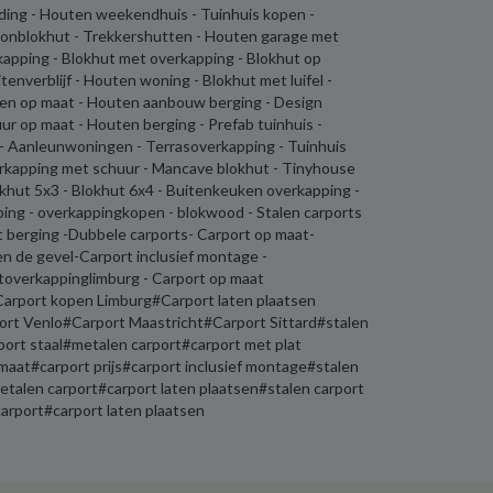
ding - Houten weekendhuis - Tuinhuis kopen -
oonblokhut - Trekkershutten - Houten garage met
kapping - Blokhut met overkapping - Blokhut op
enverblijf - Houten woning - Blokhut met luifel -
en op maat - Houten aanbouw berging - Design
ur op maat - Houten berging - Prefab tuinhuis -
 - Aanleunwoningen - Terrasoverkapping - Tuinhuis
erkapping met schuur - Mancave blokhut - Tinyhouse
okhut 5x3 - Blokhut 6x4 - Buitenkeuken overkapping -
ping - overkappingkopen - blokwood - Stalen carports
t berging -Dubbele carports- Carport op maat-
en de gevel-Carport inclusief montage -
toverkappinglimburg - Carport op maat
arport kopen Limburg#Carport laten plaatsen
t Venlo#Carport Maastricht#Carport Sittard#stalen
port staal#metalen carport#carport met plat
aat#carport prijs#carport inclusief montage#stalen
talen carport#carport laten plaatsen#stalen carport
rport#carport laten plaatsen