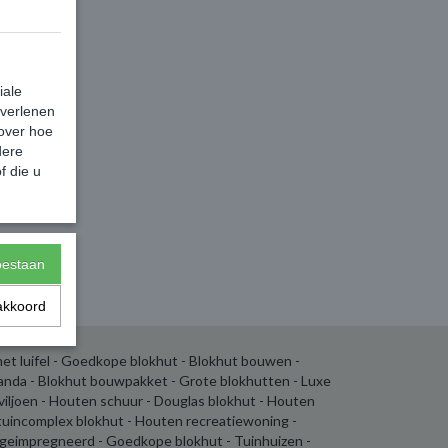
iale
 verlenen
 over hoe
dere
f die u
toestaan
akkoord
et luifel - Goedkope blokhut - Blokhut bouwen -
randa - Blokhut bouwpakket - Grote blokhutten - Luxe
aviljoen - Houten schuur - Douglas blokhut - Houten
tuincomplex blokhut - Houten recreatiewoning -
geimpregneerd - Goedkope blokhut - Tuinhuizen -