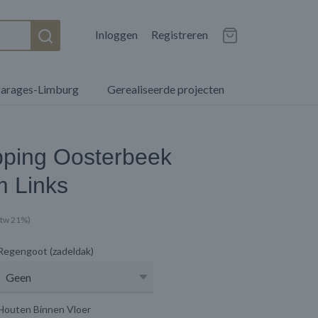
Inloggen
Registreren
garages-Limburg
Gerealiseerde projecten
pping Oosterbeek
 Links
 btw 21%)
Regengoot (zadeldak)
Houten Binnen Vloer