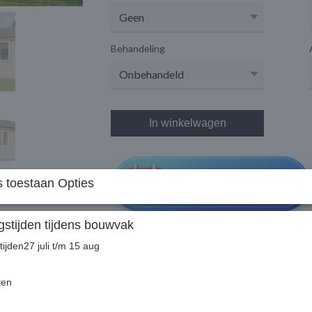
Behandeling
In winkelwagen
 toestaan Opties
stijden tijdens bouwvak
ijden27 juli t/m 15 aug
ten