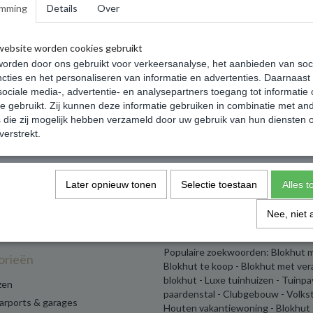
mming
Details
Over
website worden cookies gebruikt
orden door ons gebruikt voor verkeersanalyse, het aanbieden van soc
cties en het personaliseren van informatie en advertenties. Daarnaast
ociale media-, advertentie- en analysepartners toegang tot informatie
te gebruikt. Zij kunnen deze informatie gebruiken in combinatie met an
die zij mogelijk hebben verzameld door uw gebruik van hun diensten o
verstrekt.
Later opnieuw tonen
Selectie toestaan
Alles 
Nee, niet 
Populaire zoekwoorden: Blokhut m
orieën
Blokhut te koop - Blokhut met ve
blokhut - Luxe tuinhuizen - Tuinp
zen
paardenstal - Clubgebouw - Volks
carports & garages
Houten vakantiewoning - Blokhut 