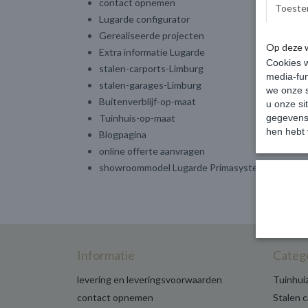
contact opnemen
Toeste
Lugarde configurator
Gerealiseerde projecten
Op deze 
Extra informatie Lugarde
Cookies w
stalen-carports-Limburg
media-fun
stalen-garages-Limburg
we onze s
Buitenverblijf-op-maat
u onze si
Tuinhuis-op-maat
gegevens 
hen hebt 
Blogpagina
online offerte aanvragen
showroommodel Lugarde Primasysteem
Informatie
Categ
levering en leveringsvoorwaarden
Tuinhui
contact opnemen
Stalen 