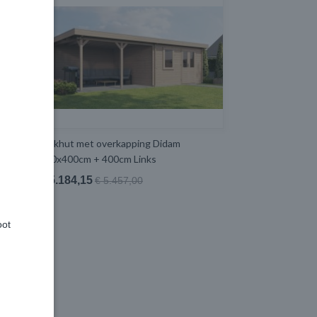
Blokhut met overkapping Didam
400x400cm + 400cm Links
€ 5.184,15
€ 5.457,00
oot