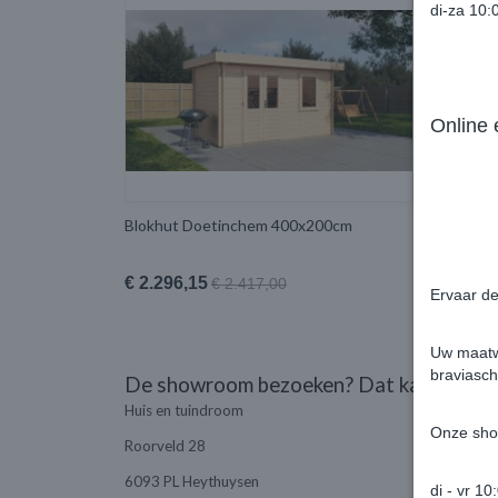
di-za 10:
Online
Blokhut Doetinchem 400x200cm
Blokhut 
400x300
€ 2.296,15
€ 3.439
€ 2.417,00
Ervaar de
Uw maatwe
braviasch
De showroom bezoeken? Dat kan!
Huis en tuindroom
Onze sho
Roorveld 28
6093 PL Heythuysen
di - vr 10