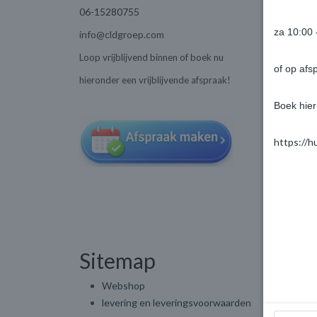
06-15280755
za 10:00 
info@cldgroep.com
Loop vrijblijvend binnen of boek nu
of op afs
hieronder een vrijblijvende afspraak!
Boek hier
https://h
Sitemap
Webshop
levering en leveringsvoorwaarden