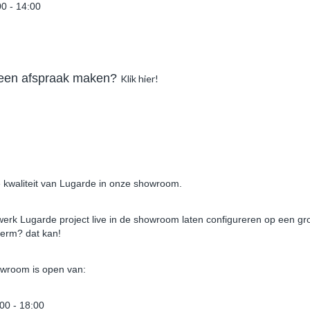
00 - 14:00
 een afspraak maken?
Klik hier!
met Overkapping Huissen
Blokhut met overkapping Wehl
cm + 400cm Rechts
400x400cm + 300cm Rechts
,00
€ 4.871,60
€ 3.620,00
€ 5.128,00
 kwaliteit van Lugarde in onze showroom.
rk Lugarde project live in de showroom laten configureren op een gr
erm? dat kan!
wroom is open van:
:00 - 18:00