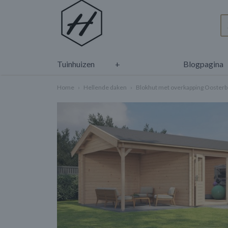
Tuinhuizen
+
Blogpagina
Home
›
Hellende daken
›
Blokhut met overkapping Ooster