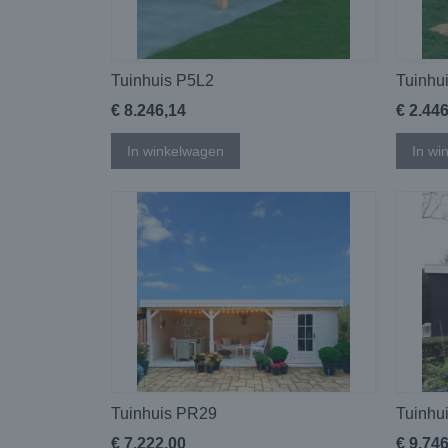
Tuinhuis P5L2
Tuinhu
€ 8.246,14
€ 2.44
In winkelwagen
In wi
Tuinhuis PR29
Tuinhu
€ 7.222,00
€ 9.74