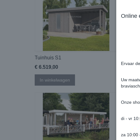
Online
Tuinhuis S1
Tuinhu
Ervaar de
€ 6.519,00
€ 6.51
Uw maatwe
In winkelwagen
In wi
braviasch
Onze sho
di - vr 10
za 10:00 