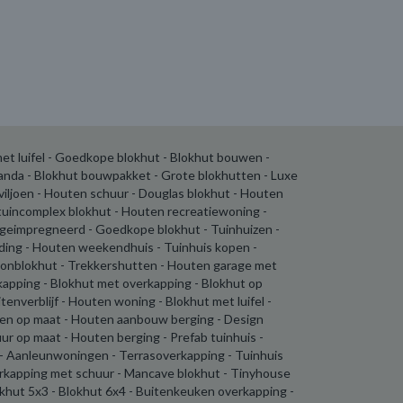
et luifel - Goedkope blokhut - Blokhut bouwen -
randa - Blokhut bouwpakket - Grote blokhutten - Luxe
aviljoen - Houten schuur - Douglas blokhut - Houten
tuincomplex blokhut - Houten recreatiewoning -
geimpregneerd - Goedkope blokhut - Tuinhuizen -
ding - Houten weekendhuis - Tuinhuis kopen -
oonblokhut - Trekkershutten - Houten garage met
kapping - Blokhut met overkapping - Blokhut op
enverblijf - Houten woning - Blokhut met luifel -
en op maat - Houten aanbouw berging - Design
ur op maat - Houten berging - Prefab tuinhuis -
 - Aanleunwoningen - Terrasoverkapping - Tuinhuis
erkapping met schuur - Mancave blokhut - Tinyhouse
okhut 5x3 - Blokhut 6x4 - Buitenkeuken overkapping -