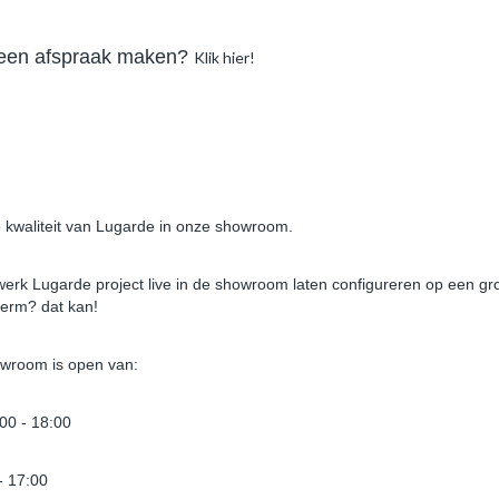
 een afspraak maken?
Klik hier!
is PS6
Tuinhuis PR16
 kwaliteit van Lugarde in onze showroom.
9,30
€ 6.074,00
rk Lugarde project live in de showroom laten configureren op een gr
nkelwagen
In winkelwagen
erm? dat kan!
wroom is open van:
:00 - 18:00
- 17:00