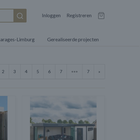
Inloggen
Registreren
garages-Limburg
Gerealiseerde projecten
2
3
4
5
6
7
•••
7
»