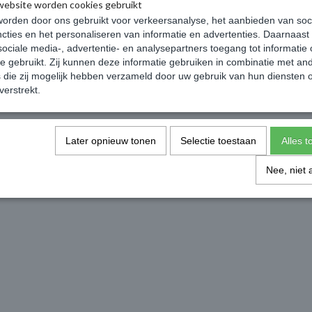
website worden cookies gebruikt
nkelwagen
In winkelwagen
orden door ons gebruikt voor verkeersanalyse, het aanbieden van soc
cties en het personaliseren van informatie en advertenties. Daarnaast
ociale media-, advertentie- en analysepartners toegang tot informatie
te gebruikt. Zij kunnen deze informatie gebruiken in combinatie met an
1
die zij mogelijk hebben verzameld door uw gebruik van hun diensten o
verstrekt.
Later opnieuw tonen
Selectie toestaan
Alles 
Nee, niet 