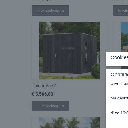
In winkelwagen
In wi
Cookies
Opening
Openingst
Tuinhuis S2
Tuinhu
€ 5.566,00
€ 5.07
Ma geslo
In winkelwagen
In wi
di-za 10: