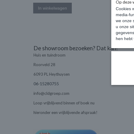
Op deze 
In winkelwagen
In wi
Cookies w
media-fun
we onze s
u onze si
gegevens 
hen hebt 
De showroom bezoeken? Dat kan!
Huis en tuindroom
Roorveld 28
6093 PL Heythuysen
06-15280755
info@cldgroep.com
Loop vrijblijvend binnen of boek nu
hieronder een vrijblijvende afspraak!