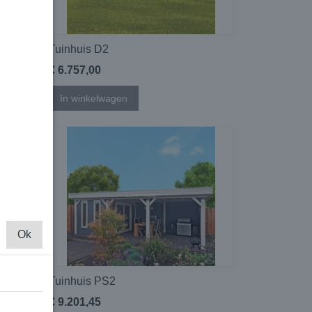
Tuinhuis D2
€ 6.757,00
In winkelwagen
Ok
Tuinhuis PS2
€ 9.201,45