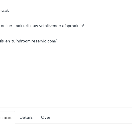
praak
is PR9
Tuinhuis PS14
 online makkelijk uw vrijblijvende afspraak in!
8,00
€ 11.636,45
uis-en-tuindroom.reservio.com/
nkelwagen
In winkelwagen
mming
Details
Over
is V5
Tuinhuis PR53
7,00
€ 7.495,00