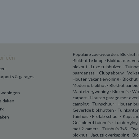
Populaire zoekwoorden: Blokhut m
orieën
Blokhut te koop - Blokhut met ve
blokhut - Luxe tuinhuizen - Tuinp
zen
paardenstal - Clubgebouw - Volks
carports & garages
Houten vakantiewoning - Blokhut 
Moderne blokhut - Blokhut aanbie
Mantelzorgwoning - Blokhuis - W
ewoningen
carport - Houten garage met over
e daken
camping - Tuinschuur - Houten buit
rk
Geverfde blokhutten - Tuinkantor
tuinhuis - Prefab schuur - Kapschu
daken
Geisoleerd tuinhuis - Tuinberging
met 2 kamers - Tuinhuis 3x3 - Ov
blokhut - Jacuzzi overkapping - Bl