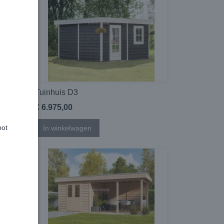
Tuinhuis D3
€ 6.975,00
oot
In winkelwagen