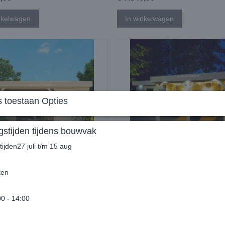
nkelwagen
In winkelwagen
 toestaan Opties
stijden tijdens bouwvak
ijden27 juli t/m 15 aug
is PR18
Tuinhuis PR54
7,00
€ 5.934,00
ten
nkelwagen
In winkelwagen
00 - 14:00