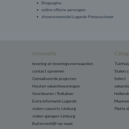
Blogpagina
online offerte aanvragen
showroommodel Lugarde Primasysteem
Informatie
Categ
levering en leveringsvoorwaarden
Tuinhui
contact opnemen
Stalen 
Gerealiseerde projecten
Select
Houten vakantiewoningen
vakanti
Voordeuren / Rolluiken
Hellend
Extra informatie Lugarde
Maatwe
stalen-carports-Limburg
Platte 
stalen-garages-Limburg
Buitenverblijf-op-maat