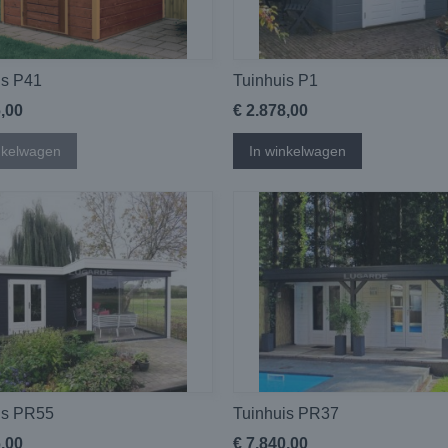
is P41
Tuinhuis P1
6,00
€ 2.878,00
nkelwagen
In winkelwagen
is PR55
Tuinhuis PR37
6,00
€ 7.840,00