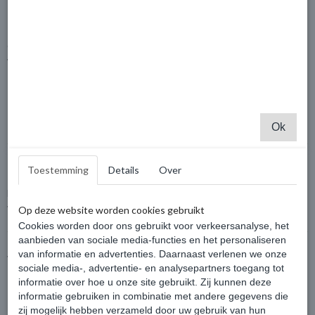
Weerbestendige en onderhoudsarme
kwaliteit
Onze stalen carports zijn ontworpen voor langdurig gebruik in alle
weersomstandigheden:
Bestand tegen regen, wind, sneeuw en vorst
Onderhoudsarm dankzij verzinking en poedercoating
Geschikt voor zowel zomer- als wintergebruik
Ok
10 jaar garantie op stalen carports
Toestemming
Details
Over
Bij aankoop van een carport profiteert u van een
10 jaar garantie
,
wat staat voor kwaliteit, duurzaamheid en betrouwbaarheid.
Op deze website worden cookies gebruikt
Cookies worden door ons gebruikt voor verkeersanalyse, het
aanbieden van sociale media-functies en het personaliseren
van informatie en advertenties. Daarnaast verlenen we onze
Waarom kiezen voor een stalen
sociale media-, advertentie- en analysepartners toegang tot
carport?
informatie over hoe u onze site gebruikt. Zij kunnen deze
informatie gebruiken in combinatie met andere gegevens die
Extra stevige constructie van dikwandig staal
zij mogelijk hebben verzameld door uw gebruik van hun