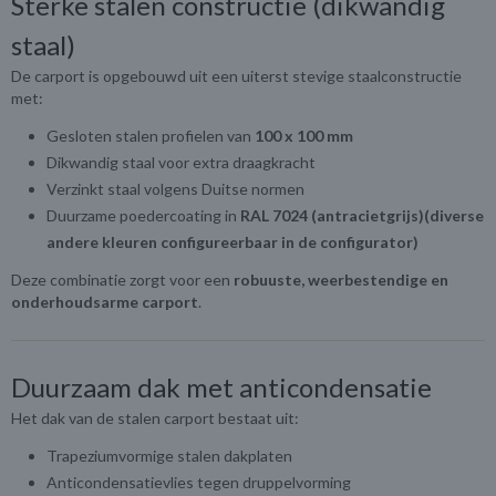
Sterke stalen constructie (dikwandig
staal)
De carport is opgebouwd uit een uiterst stevige staalconstructie
met:
Gesloten stalen profielen van
100 x 100 mm
Dikwandig staal voor extra draagkracht
Verzinkt staal volgens Duitse normen
Duurzame poedercoating in
RAL 7024 (antracietgrijs)(diverse
andere kleuren configureerbaar in de configurator)
Deze combinatie zorgt voor een
robuuste, weerbestendige en
onderhoudsarme carport
.
Duurzaam dak met anticondensatie
Het dak van de stalen carport bestaat uit:
Trapeziumvormige stalen dakplaten
Anticondensatievlies tegen druppelvorming