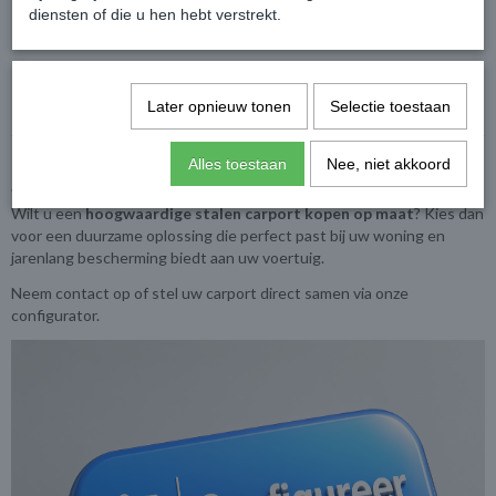
diensten of die u hen hebt verstrekt.
Lange levensduur en hoge stabiliteit
Moderne antraciet uitstraling (RAL 7024)
Volledig maatwerk mogelijk
Uit te breiden met zonnepanelen
Later opnieuw tonen
Selectie toestaan
Alles toestaan
Nee, niet akkoord
Stalen carport kopen?
Wilt u een
hoogwaardige stalen carport kopen op maat
? Kies dan
voor een duurzame oplossing die perfect past bij uw woning en
jarenlang bescherming biedt aan uw voertuig.
Neem contact op of stel uw carport direct samen via onze
configurator.