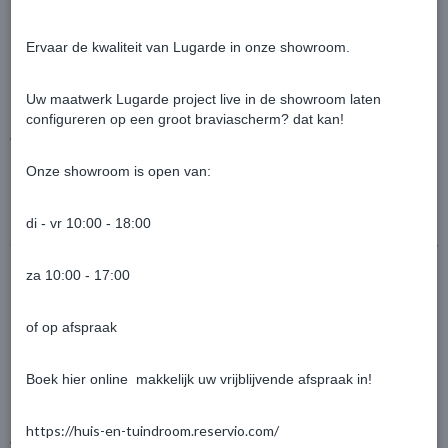
Type dak en dakprofiel
Zijwanden en afsluitingen
Ervaar de kwaliteit van Lugarde in onze showroom.
Montage- en installatieservice
Paalinstallatie en fundering
Uw maatwerk Lugarde project live in de showroom laten
Zo creëert u eenvoudig een carport die perfect aansluit bij uw
configureren op een groot braviascherm? dat kan!
woning en tuin.
Onze showroom is open van:
Carport met zonnepanelen (optioneel)
di - vr 10:00 - 18:00
Onze stalen carports kunnen worden uitgebreid met
geïntegreerde
zonnepanelen
. Hiermee profiteert u van:
za 10:00 - 17:00
Opwekking van groene energie
Mogelijkheid tot het laden van elektrische voertuigen
of op afspraak
Verlaging van energiekosten
Duurzame en toekomstgerichte oplossing
Boek hier online makkelijk uw vrijblijvende afspraak in!
https://huis-en-tuindroom.reservio.com/