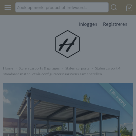
Inloggen
Registreren
Home
›
Stalen carports & garages
›
Stalen carports
›
Stalen carport 4
standaard maten, of via configurator naar wens samenstellen
13% korting