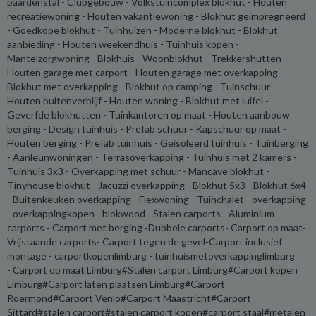
paardenstal - Clubgebouw - Volkstuincomplex blokhut - Houten
recreatiewoning - Houten vakantiewoning - Blokhut geimpregneerd
- Goedkope blokhut - Tuinhuizen - Moderne blokhut - Blokhut
aanbieding - Houten weekendhuis - Tuinhuis kopen -
Mantelzorgwoning - Blokhuis - Woonblokhut - Trekkershutten -
Houten garage met carport - Houten garage met overkapping -
Blokhut met overkapping - Blokhut op camping - Tuinschuur -
Houten buitenverblijf - Houten woning - Blokhut met luifel -
Geverfde blokhutten - Tuinkantoren op maat - Houten aanbouw
berging - Design tuinhuis - Prefab schuur - Kapschuur op maat -
Houten berging - Prefab tuinhuis - Geisoleerd tuinhuis - Tuinberging
- Aanleunwoningen - Terrasoverkapping - Tuinhuis met 2 kamers -
Tuinhuis 3x3 - Overkapping met schuur - Mancave blokhut -
Tinyhouse blokhut - Jacuzzi overkapping - Blokhut 5x3 - Blokhut 6x4
- Buitenkeuken overkapping - Flexwoning - Tuinchalet - overkapping
- overkappingkopen - blokwood - Stalen carports - Aluminium
carports - Carport met berging -Dubbele carports- Carport op maat-
Vrijstaande carports- Carport tegen de gevel-Carport inclusief
montage - carportkopenlimburg - tuinhuismetoverkappinglimburg
- Carport op maat Limburg#Stalen carport Limburg#Carport kopen
Limburg#Carport laten plaatsen Limburg#Carport
Roermond#Carport Venlo#Carport Maastricht#Carport
Sittard#stalen carport#stalen carport kopen#carport staal#metalen