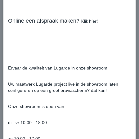
Daktype
Kapschuurdak 40° met shingles
Dakoverstek
340 mm.
Online een afspraak maken?
Klik hier!
Palen
14x14cm.
Houtsoort
Douglas
Bouwsysteem
Pro-systeem
Ervaar de kwaliteit van Lugarde in onze showroom.
Uw maatwerk Lugarde project live in de showroom laten
configureren op een groot braviascherm? dat kan!
Onze showroom is open van:
Ook interessant
di - vr 10:00 - 18:00
za 10:00 - 17:00