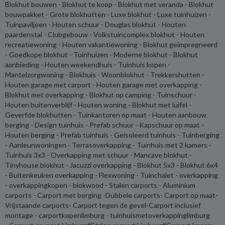
Blokhut bouwen - Blokhut te koop - Blokhut met veranda - Blokhut
bouwpakket - Grote blokhutten - Luxe blokhut - Luxe tuinhuizen -
Tuinpaviljoen - Houten schuur - Douglas blokhut - Houten
paardenstal - Clubgebouw - Volkstuincomplex blokhut - Houten
recreatiewoning - Houten vakantiewoning - Blokhut geimpregneerd
- Goedkope blokhut - Tuinhuizen - Moderne blokhut - Blokhut
aanbieding - Houten weekendhuis - Tuinhuis kopen -
Mantelzorgwoning - Blokhuis - Woonblokhut - Trekkershutten -
Houten garage met carport - Houten garage met overkapping -
Blokhut met overkapping - Blokhut op camping - Tuinschuur -
Houten buitenverblijf - Houten woning - Blokhut met luifel -
Geverfde blokhutten - Tuinkantoren op maat - Houten aanbouw
berging - Design tuinhuis - Prefab schuur - Kapschuur op maat -
Houten berging - Prefab tuinhuis - Geisoleerd tuinhuis - Tuinberging
- Aanleunwoningen - Terrasoverkapping - Tuinhuis met 2 kamers -
Tuinhuis 3x3 - Overkapping met schuur - Mancave blokhut -
Tinyhouse blokhut - Jacuzzi overkapping - Blokhut 5x3 - Blokhut 6x4
- Buitenkeuken overkapping - Flexwoning - Tuinchalet - overkapping
- overkappingkopen - blokwood - Stalen carports - Aluminium
carports - Carport met berging -Dubbele carports- Carport op maat-
Vrijstaande carports- Carport tegen de gevel-Carport inclusief
montage - carportkopenlimburg - tuinhuismetoverkappinglimburg