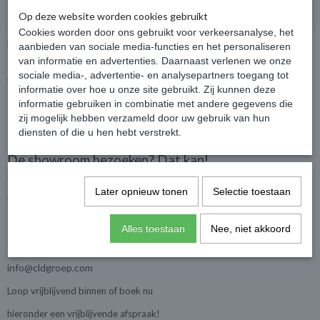
Op deze website worden cookies gebruikt
Cookies worden door ons gebruikt voor verkeersanalyse, het
Breda 388x250
Blokhut met overkapping Links
aanbieden van sociale media-functies en het personaliseren
Varsseveld 300x250 +300cm
van informatie en advertenties. Daarnaast verlenen we onze
sociale media-, advertentie- en analysepartners toegang tot
€ 3.051,88
€ 2.531,46
€ 3.212,50
€ 2.664,70
informatie over hoe u onze site gebruikt. Zij kunnen deze
informatie gebruiken in combinatie met andere gegevens die
zij mogelijk hebben verzameld door uw gebruik van hun
diensten of die u hen hebt verstrekt.
De showroom bezoeken? Dat kan!
Huis en tuindroom
Later opnieuw tonen
Selectie toestaan
Roorveld 28
6093 PL Heythuysen
Alles toestaan
Nee, niet akkoord
06-15280755
info@cldgroep.com
Loop vrijblijvend binnen of boek nu
hieronder een vrijblijvende afspraak!