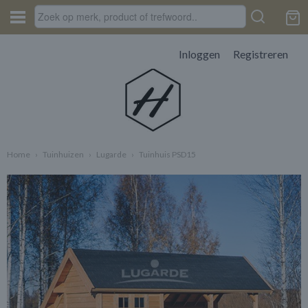
Inloggen
Registreren
Home
›
Tuinhuizen
›
Lugarde
›
Tuinhuis PSD15