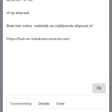
of op afspraak
Boek hier online makkelijk uw vrijblijvende afspraak in!
https://huis-en-tuindroom.reservio.com/
Blokhut Doetinchem 400x200cm
Tilburg 300x250 + 300cm
overkapping rechts
€ 2.296,15
€ 3.019,29
€ 2.417,00
€ 3.178,20
Ok
Toestemming
Details
Over