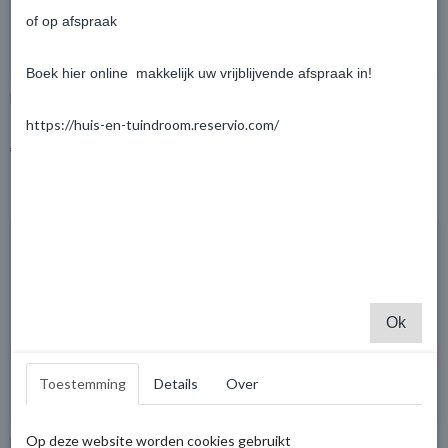
of op afspraak
Boek hier online makkelijk uw vrijblijvende afspraak in!
Blokhut Doetinchem 400x200cm
Blokhut met overkapping Links
Varsseveld 300x250 +300cm
https://huis-en-tuindroom.reservio.com/
€ 2.296,15
€ 2.531,46
€ 2.417,00
€ 2.664,70
Ok
Toestemming
Details
Over
Op deze website worden cookies gebruikt
Blokhut Olst 300x400cm
Blokhut Brummen 400x300cm