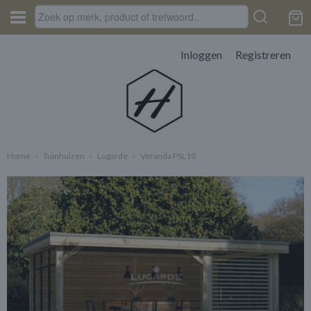
Inloggen
Registreren
Home
›
Tuinhuizen
›
Lugarde
›
Veranda PSL10