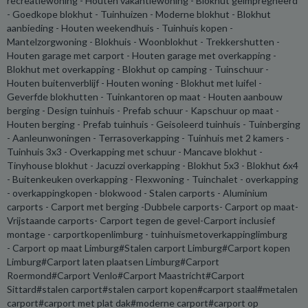
recreatiewoning - Houten vakantiewoning - Blokhut geimpregneerd
- Goedkope blokhut - Tuinhuizen - Moderne blokhut - Blokhut
aanbieding - Houten weekendhuis - Tuinhuis kopen -
Mantelzorgwoning - Blokhuis - Woonblokhut - Trekkershutten -
Houten garage met carport - Houten garage met overkapping -
Blokhut met overkapping - Blokhut op camping - Tuinschuur -
Houten buitenverblijf - Houten woning - Blokhut met luifel -
Geverfde blokhutten - Tuinkantoren op maat - Houten aanbouw
berging - Design tuinhuis - Prefab schuur - Kapschuur op maat -
Houten berging - Prefab tuinhuis - Geisoleerd tuinhuis - Tuinberging
- Aanleunwoningen - Terrasoverkapping - Tuinhuis met 2 kamers -
Tuinhuis 3x3 - Overkapping met schuur - Mancave blokhut -
Tinyhouse blokhut - Jacuzzi overkapping - Blokhut 5x3 - Blokhut 6x4
- Buitenkeuken overkapping - Flexwoning - Tuinchalet - overkapping
- overkappingkopen - blokwood - Stalen carports - Aluminium
carports - Carport met berging -Dubbele carports- Carport op maat-
Vrijstaande carports- Carport tegen de gevel-Carport inclusief
montage - carportkopenlimburg - tuinhuismetoverkappinglimburg
- Carport op maat Limburg#Stalen carport Limburg#Carport kopen
Limburg#Carport laten plaatsen Limburg#Carport
Roermond#Carport Venlo#Carport Maastricht#Carport
Sittard#stalen carport#stalen carport kopen#carport staal#metalen
carport#carport met plat dak#moderne carport#carport op