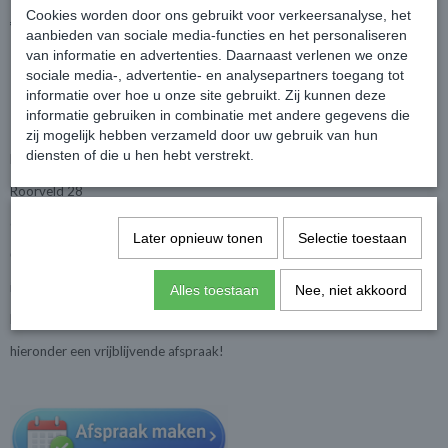
Cookies worden door ons gebruikt voor verkeersanalyse, het
€ 2.175,00
€ 2.545,05
€ 2.679,00
aanbieden van sociale media-functies en het personaliseren
van informatie en advertenties. Daarnaast verlenen we onze
sociale media-, advertentie- en analysepartners toegang tot
informatie over hoe u onze site gebruikt. Zij kunnen deze
informatie gebruiken in combinatie met andere gegevens die
De showroom bezoeken? Dat kan!
zij mogelijk hebben verzameld door uw gebruik van hun
diensten of die u hen hebt verstrekt.
Huis en tuindroom
Roorveld 28
6093 PL Heythuysen
Later opnieuw tonen
Selectie toestaan
06-15280755
info@cldgroep.com
Alles toestaan
Nee, niet akkoord
Loop vrijblijvend binnen of boek nu
hieronder een vrijblijvende afspraak!