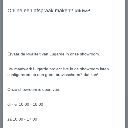
Palen
14 x 14 cm
Online een afspraak maken?
Klik hier!
Houtsoort
Europees lariks
Bouwsysteem
Pro systeem
Ervaar de kwaliteit van Lugarde in onze showroom.
Uw maatwerk Lugarde project live in de showroom laten
configureren op een groot braviascherm? dat kan!
Ook interessant
Onze showroom is open van:
di - vr 10:00 - 18:00
za 10:00 - 17:00