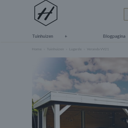
Tuinhuizen
+
Blogpagina
Home
›
Tuinhuizen
›
Lugarde
›
Veranda VV21