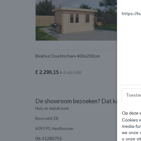
https://h
Blokhut Doetinchem 400x200cm
Blokhut 
Varssev
€ 2.296,15
€ 2.531
€ 2.417,00
Toeste
De showroom bezoeken? Dat kan!
Huis en tuindroom
Op deze 
Roorveld 28
Cookies w
media-fun
6093 PL Heythuysen
we onze s
06-15280755
u onze si