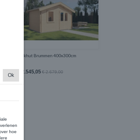
Blokhut Brummen 400x300cm
€ 2.545,05
€ 2.679,00
Ok
iale
 verlenen
 over hoe
dere