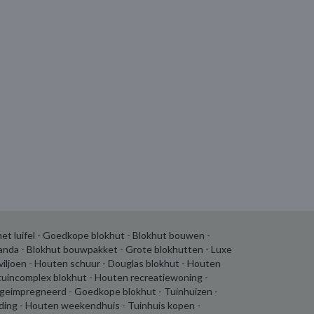
et luifel - Goedkope blokhut - Blokhut bouwen -
randa - Blokhut bouwpakket - Grote blokhutten - Luxe
aviljoen - Houten schuur - Douglas blokhut - Houten
tuincomplex blokhut - Houten recreatiewoning -
geimpregneerd - Goedkope blokhut - Tuinhuizen -
ding - Houten weekendhuis - Tuinhuis kopen -