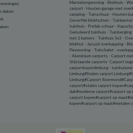
Mantelzorgwoning - Blokhuis - W
ewoningen
carport - Houten garage met over
e daken
camping - Tuinschuur - Houten buit
rk
Geverfde blokhutten - Tuinkantor
tuinhuis - Prefab schuur - Kapschu
daken
Geisoleerd tuinhuis - Tuinberging
met 2 kamers - Tuinhuis 3x3 - Ov
blokhut - Jacuzzi overkapping - Bl
Flexwoning - Tuinchalet - overkap
- Aluminium carports - Carport me
Vrijstaande carports- Carport teg
carportkopenlimburg - tuinhuisme
Limburg#Stalen carport Limburg#C
Limburg#Carport Roermond#Carpor
carport#stalen carport kopen#car
dak#moderne carport#carport op m
carport kopen#carport op maat#me
kopen#carport op maat#metalen ca