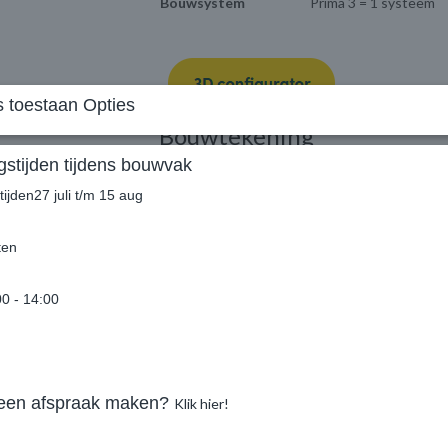
Bouwsystem
Prima 3 = 1 systeem
 toestaan Opties
Bouwtekening
stijden tijdens bouwvak
Bekijk de
bouwtekening
(pdf).
ijden27 juli t/m 15 aug
Wij bieden meer
Lugarde gaat net een stapje verder dan ander
uitgerust, zoals u kunt zien bij ‘Kies opties vo
ten
punten zijn inbegrepen in de prijs. Daarnaast he
Voordelen inbegrepen in de
00 - 14:00
Palen inclusief schoren en metalen voet
Hoogwaardig vurenhout uit het noorden
5 jaar garantie
En nog veel meer…
 een afspraak maken?
Klik hier!
Bekijk
alle standaard voordelen
van Lugarde.