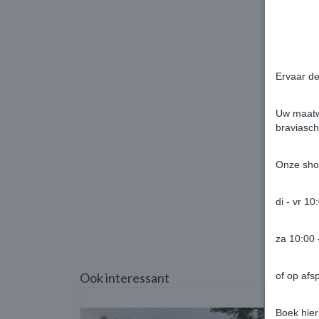
Ervaar de
Uw maatwe
braviasch
Onze sho
di - vr 10
za 10:00 
Ook interessant
of op afs
Boek hier