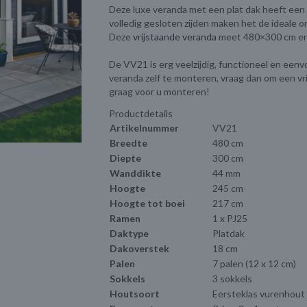
Deze luxe veranda met een plat dak heeft een
volledig gesloten zijden maken het de ideale 
Deze
vrijstaande veranda
meet 480×300 cm en 
De VV21 is erg veelzijdig, functioneel en eenv
veranda zelf te monteren, vraag dan om een vr
graag voor u monteren!
Productdetails
Artikelnummer
VV21
Breedte
480 cm
Diepte
300 cm
Wanddikte
44 mm
Hoogte
245 cm
Hoogte tot boei
217 cm
Ramen
1 x PJ25
Daktype
Platdak
Dakoverstek
18 cm
Palen
7 palen (12 x 12 cm)
Sokkels
3 sokkels
Houtsoort
Eersteklas vurenhout 