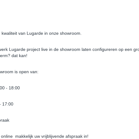
Extra’s die u kunt bijbestel
Hogere of dikkere wanden
Extra wanden (voor beschutting tegen w
Balustrades (kruisdesign of verticaal desi
 kwaliteit van Lugarde in onze showroom.
Keuze uit twee decoratieve sokkels
Glasschuifwanden
rk Lugarde project live in de showroom laten configureren op een gr
erm? dat kan!
Bekijk
alle opties
van Lugarde.
Delen
wroom is open van:
:00 - 18:00
- 17:00
praak
 online makkelijk uw vrijblijvende afspraak in!