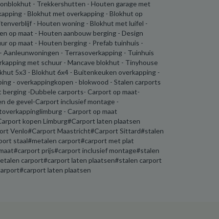
oonblokhut - Trekkershutten - Houten garage met
kapping - Blokhut met overkapping - Blokhut op
enverblijf - Houten woning - Blokhut met luifel -
en op maat - Houten aanbouw berging - Design
ur op maat - Houten berging - Prefab tuinhuis -
 - Aanleunwoningen - Terrasoverkapping - Tuinhuis
erkapping met schuur - Mancave blokhut - Tinyhouse
okhut 5x3 - Blokhut 6x4 - Buitenkeuken overkapping -
ping - overkappingkopen - blokwood - Stalen carports
t berging -Dubbele carports- Carport op maat-
en de gevel-Carport inclusief montage -
toverkappinglimburg - Carport op maat
arport kopen Limburg#Carport laten plaatsen
t Venlo#Carport Maastricht#Carport Sittard#stalen
port staal#metalen carport#carport met plat
aat#carport prijs#carport inclusief montage#stalen
talen carport#carport laten plaatsen#stalen carport
rport#carport laten plaatsen