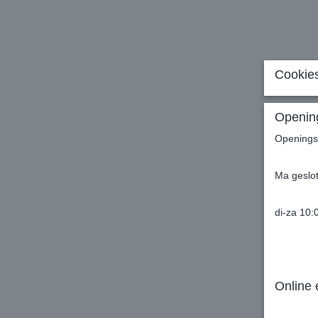
Cookies
Opening
Openingst
Ma geslo
di-za 10:
Online