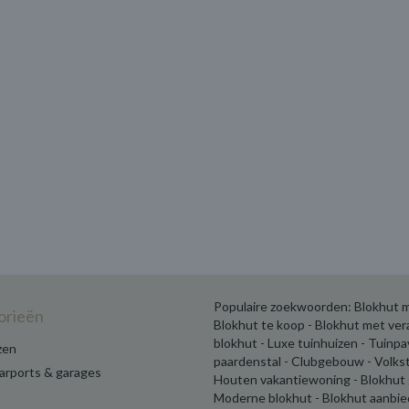
Populaire zoekwoorden: Blokhut m
orieën
Blokhut te koop - Blokhut met ve
blokhut - Luxe tuinhuizen - Tuinp
zen
paardenstal - Clubgebouw - Volks
carports & garages
Houten vakantiewoning - Blokhut 
Moderne blokhut - Blokhut aanbie