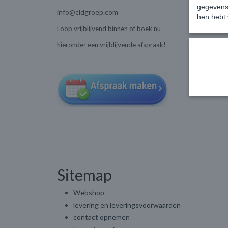
gegevens 
info@cldgroep.com
hen hebt 
Loop vrijblijvend binnen of boek nu
hieronder een vrijblijvende afspraak!
Sitemap
Webshop
levering en leveringsvoorwaarden
contact opnemen