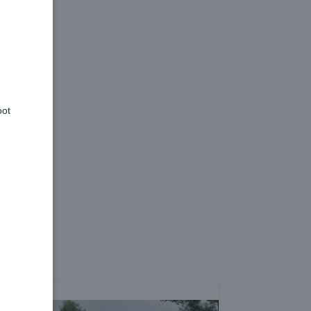
len
ind)
gn)
oot