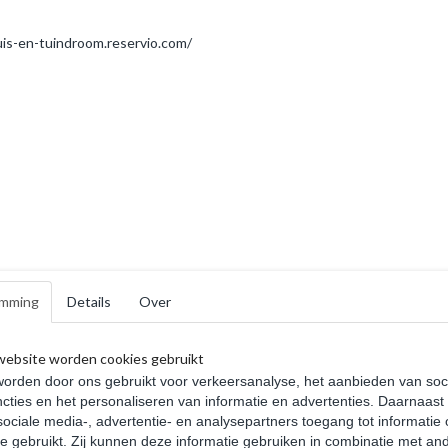
uis-en-tuindroom.reservio.com/
met overkapping Links
Blokhut Olst 300x400cm
eld 300x250 +300cm
,46
€ 2.175,00
€ 2.664,70
mming
Details
Over
website worden cookies gebruikt
orden door ons gebruikt voor verkeersanalyse, het aanbieden van soc
cties en het personaliseren van informatie en advertenties. Daarnaast
ociale media-, advertentie- en analysepartners toegang tot informatie
te gebruikt. Zij kunnen deze informatie gebruiken in combinatie met an