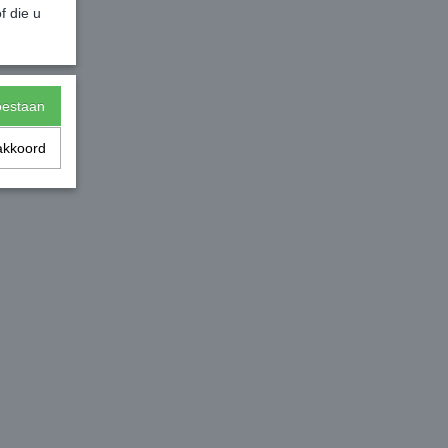
f die u
toestaan
akkoord