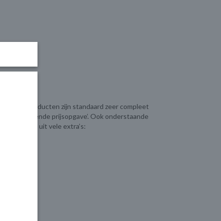
en. Onze producten zijn standaard zeer compleet
or uw vrijblijvende prijsopgave’. Ook onderstaande
eft u keuze uit vele extra’s:
 prijs
en