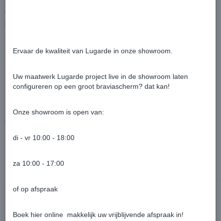
Wij bieden meer
Daarnaast heeft u keuze uit vele extra’s:
Extra’s die u kunt bijbestellen
Ervaar de kwaliteit van Lugarde in onze showroom.
Hogere of dikkere wanden
Extra wanden (voor beschutting tegen wind)
Uw maatwerk Lugarde project live in de showroom laten
Balustrades (kruisdesign of verticaal design)
configureren op een groot braviascherm? dat kan!
Keuze uit twee decoratieve sokkels
Glasschuifwanden
Onze showroom is open van:
Bekijk
alle opties
van Lugarde.
di - vr 10:00 - 18:00
za 10:00 - 17:00
Ook interessant
of op afspraak
Boek hier online makkelijk uw vrijblijvende afspraak in!