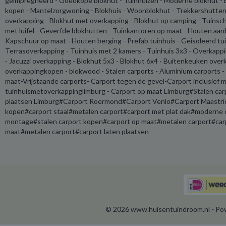
geimpregneerd - Goedkope blokhut - Tuinhuizen - Moderne blokhut - 
kopen - Mantelzorgwoning - Blokhuis - Woonblokhut - Trekkershutten
overkapping - Blokhut met overkapping - Blokhut op camping - Tuinsch
met luifel - Geverfde blokhutten - Tuinkantoren op maat - Houten aan
Kapschuur op maat - Houten berging - Prefab tuinhuis - Geisoleerd tu
Terrasoverkapping - Tuinhuis met 2 kamers - Tuinhuis 3x3 - Overkapp
- Jacuzzi overkapping - Blokhut 5x3 - Blokhut 6x4 - Buitenkeuken overk
overkappingkopen - blokwood - Stalen carports - Aluminium carports -
maat-Vrijstaande carports- Carport tegen de gevel-Carport inclusief 
tuinhuismetoverkappinglimburg - Carport op maat Limburg#Stalen ca
plaatsen Limburg#Carport Roermond#Carport Venlo#Carport Maastrich
kopen#carport staal#metalen carport#carport met plat dak#moderne ca
montage#stalen carport kopen#carport op maat#metalen carport#carp
maat#metalen carport#carport laten plaatsen
© 2026 www.huisentuindroom.nl - Pow