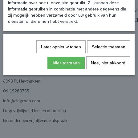
informatie over hoe u onze site gebruikt. Zij kunnen deze
informatie gebruiken in combinatie met andere gegevens die
Blokhut met overkapping Wehl 400x400cm + 300cm Rechts
Blok
zij mogelijk hebben verzameld door uw gebruik van hun
€ 4.871,60
€ 5.
€ 5.128,00
diensten of die u hen hebt verstrekt.
Later opnieuw tonen
Selectie toestaan
De showroom bezoeken? Dat kan!
Huis en tuindroom
Alles toestaan
Nee, niet akkoord
Roorveld 28
6093 PL Heythuysen
06-15280755
info@cldgroep.com
Loop vrijblijvend binnen of boek nu
hieronder een vrijblijvende afspraak!