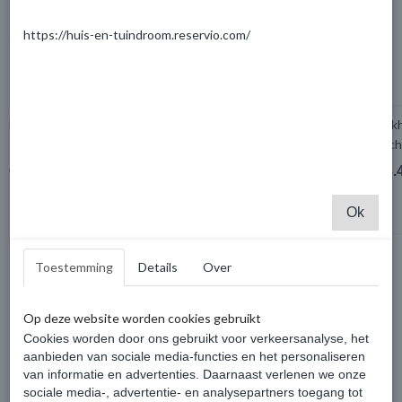
https://huis-en-tuindroom.reservio.com/
Blokhut Doetinchem 400x200cm
Blok
Rech
€ 2.296,15
€ 3.
€ 2.417,00
Ok
Toestemming
Details
Over
Op deze website worden cookies gebruikt
Cookies worden door ons gebruikt voor verkeersanalyse, het
aanbieden van sociale media-functies en het personaliseren
van informatie en advertenties. Daarnaast verlenen we onze
sociale media-, advertentie- en analysepartners toegang tot