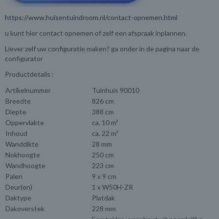
https://www.huisentuindroom.nl/contact-opnemen.html
u kunt hier contact opnemen of zelf een afspraak inplannen.
Liever zelf uw configuratie maken? ga onder in de pagina naar de
configurator
Productdetails :
Artikelnummer
Tuinhuis 90010
Breedte
826 cm
Diepte
388 cm
Oppervlakte
ca. 10 m²
Inhoud
ca. 22 m³
Wanddikte
28 mm
Nokhoogte
250 cm
Wandhoogte
223 cm
Palen
9 x 9 cm
Deur(en)
1 x W50H-ZR
Daktype
Platdak
Dakoverstek
228 mm