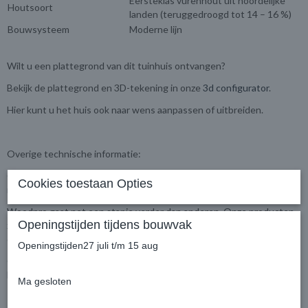
Eersteklas vurenhout uit noordelijke
Houtsoort
landen (teruggedroogd tot 14 – 16 %)
Bouwsysteem
Moderne lijn
Wilt u een plattegrond van dit tuinhuis ontvangen?
Bekijk de plattegrond en 3D-tekening in onze
3d configurator
.
Hier kunt u het huis ook naar wens aanpassen of uitbreiden.
Overige technische informatie:
Overige informatie kunt u bij ons opvragen. Neem hiervoor contact
Cookies toestaan Opties
met ons op. Wij helpen u graag verder!
Woodpro gaat net een stapje verder dan anderen. Onze producten
Openingstijden tijdens bouwvak
zijn standaard zeer compleet uitgerust, zoals u kunt zien bij ‘Kies
opties voor uw vrijblijvende prijsopgave’.
Openingstijden27 juli t/m 15 aug
Ook onderstaande punten zijn inbegrepen in de prijs. Daarnaast
heeft u keuze uit vele extra’s:
Ma gesloten