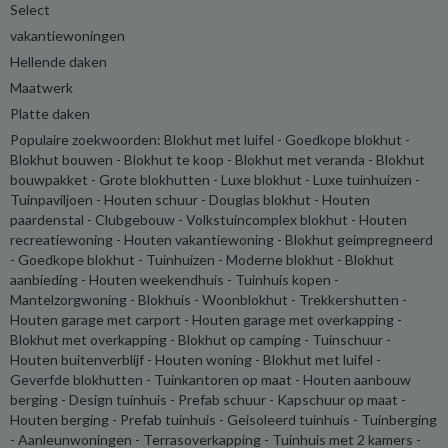
Select
vakantiewoningen
Hellende daken
Maatwerk
Platte daken
Populaire zoekwoorden: Blokhut met luifel - Goedkope blokhut -
Blokhut bouwen - Blokhut te koop - Blokhut met veranda - Blokhut
bouwpakket - Grote blokhutten - Luxe blokhut - Luxe tuinhuizen -
Tuinpaviljoen - Houten schuur - Douglas blokhut - Houten
paardenstal - Clubgebouw - Volkstuincomplex blokhut - Houten
recreatiewoning - Houten vakantiewoning - Blokhut geimpregneerd
- Goedkope blokhut - Tuinhuizen - Moderne blokhut - Blokhut
aanbieding - Houten weekendhuis - Tuinhuis kopen -
Mantelzorgwoning - Blokhuis - Woonblokhut - Trekkershutten -
Houten garage met carport - Houten garage met overkapping -
Blokhut met overkapping - Blokhut op camping - Tuinschuur -
Houten buitenverblijf - Houten woning - Blokhut met luifel -
Geverfde blokhutten - Tuinkantoren op maat - Houten aanbouw
berging - Design tuinhuis - Prefab schuur - Kapschuur op maat -
Houten berging - Prefab tuinhuis - Geisoleerd tuinhuis - Tuinberging
- Aanleunwoningen - Terrasoverkapping - Tuinhuis met 2 kamers -