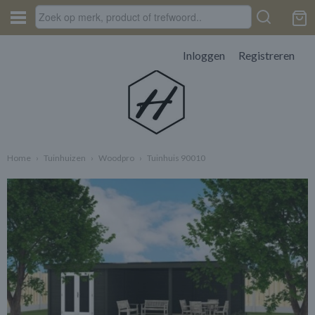
Inloggen
Registreren
Home
›
Tuinhuizen
›
Woodpro
›
Tuinhuis 90010