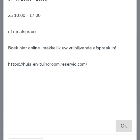
za 10:00 - 17:00
Ook interessant
of op afspraak
Boek hier online makkelijk uw vrijblijvende afspraak in!
https://huis-en-tuindroom.reservio.com/
Blokhut 27805
Blokhut met overkapping Links
Varsseveld 300x250 +300cm
€ 4.405,80
€ 2.531,46
€ 2.664,70
Ok