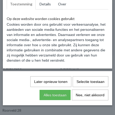
Toestemming
Details
Over
Op deze website worden cookies gebruikt
Cookies worden door ons gebruikt voor verkeersanalyse, het
aanbieden van sociale media-functies en het personaliseren
van informatie en advertenties. Daarnaast verlenen we onze
sociale media-, advertentie- en analysepartners toegang tot
informatie over hoe u onze site gebruikt. Zij kunnen deze
informatie gebruiken in combinatie met andere gegevens die
zij mogelijk hebben verzameld door uw gebruik van hun
Blokhut Olst 300x400cm
Blokhut 28012
diensten of die u hen hebt verstrekt.
€ 2.175,00
€ 3.887,40
Later opnieuw tonen
Selectie toestaan
Alles toestaan
Nee, niet akkoord
De showroom bezoeken? Dat kan!
Huis en tuindroom
Roorveld 28