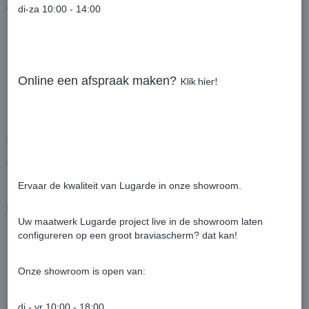
di-za 10:00 - 14:00
Voordelen inbegrepen in de prijs
Palen, deuren en ramen zijn gelamineerd. Dit voorkomt
kromtrekken
Deuren met cylinderslot
Online een afspraak maken?
Klik hier!
Hoogwaardig vurenhout uit het noorden
5 jaar garantie
Alle ramen en deuren zijn standaard voorzien van dubbel glas
En nog veel meer…
Bekijk alle standaard voordelen van Woodpro.
Ervaar de kwaliteit van Lugarde in onze showroom.
Extra’s die u kunt bijbestellen
Uw maatwerk Lugarde project live in de showroom laten
Andere ramen en/of deuren, keuze uit uitgebreid assortiment
configureren op een groot braviascherm? dat kan!
Dikkere of hogere wanden
Binnenvloer
Onze showroom is open van:
di - vr 10:00 - 18:00
En nog veel meer…